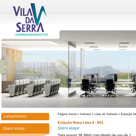
Página Inicial
»
Imóveis
»
Lista de Imóveis
»
Estação No
Lançamentos
Estação Nova Lima II - 601
Quero alugar
Quero alugar
Sala possui 38,38m² com direito de uso de 1