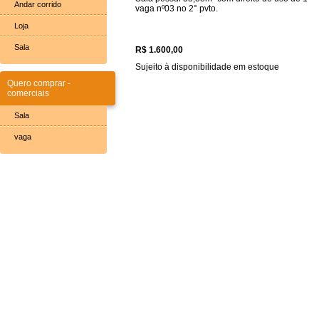
Andar corrido
vaga nº03 no 2° pvto.
Loja
Sala
R$ 1.600,00
Sujeito à disponibilidade em estoque
Quero comprar -
comerciais
Sala
vaga