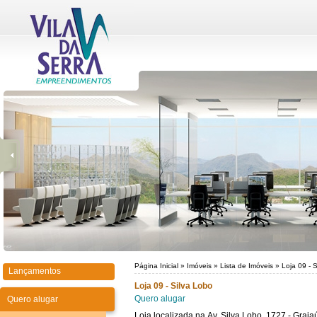
Página Inicial
»
Imóveis
»
Lista de Imóveis
»
Loja 09 - 
Lançamentos
Loja 09 - Silva Lobo
Quero alugar
Quero alugar
Loja localizada na Av. Silva Lobo, 1727 - Graja