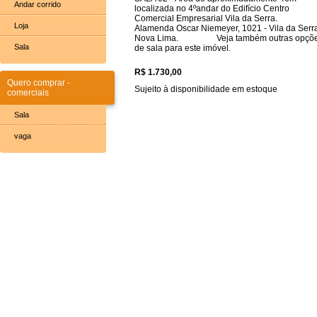
Andar corrido
localizada no 4ºandar do Edifício Centro
Comercial Empresarial Vila da Serra
Loja
Alamenda Oscar Niemeyer, 1021 - Vila da Serra
Nova Lima. Veja também outras opçõ
Sala
de sala para este imóvel.
R$ 1.730,00
Quero comprar -
Sujeito à disponibilidade em estoque
comerciais
Sala
vaga