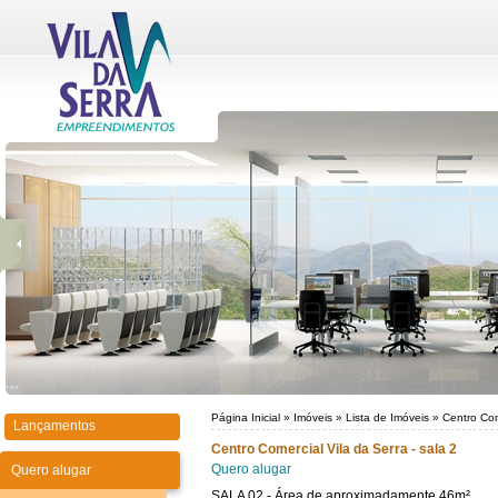
Página Inicial
»
Imóveis
»
Lista de Imóveis
»
Centro Com
Lançamentos
Centro Comercial Vila da Serra - sala 2
Quero alugar
Quero alugar
SALA 02 - Área de aproximadamente 46m²